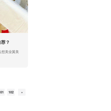
推荐？
云想美业翼美
101
102
»